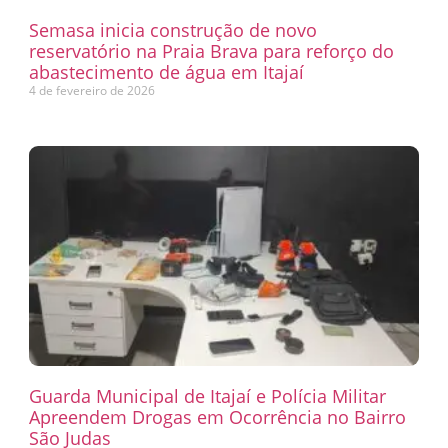
Semasa inicia construção de novo
reservatório na Praia Brava para reforço do
abastecimento de água em Itajaí
4 de fevereiro de 2026
Guarda Municipal de Itajaí e Polícia Militar
Apreendem Drogas em Ocorrência no Bairro
São Judas