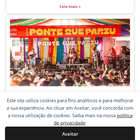
Leia mais »
Este site utiliza cookies para fins analíticos e para melhorar
a sua experiência. Ao clicar em Aceitar, você concorda com
a nossa utilização de cookies. Saiba mais na nossa
política
Bloco Ponte Que Pariu comanda o domingo
de privacidade
.
do Pré-Carnaval de Florianópolis na Beira-
mar do Estreito
Aceitar