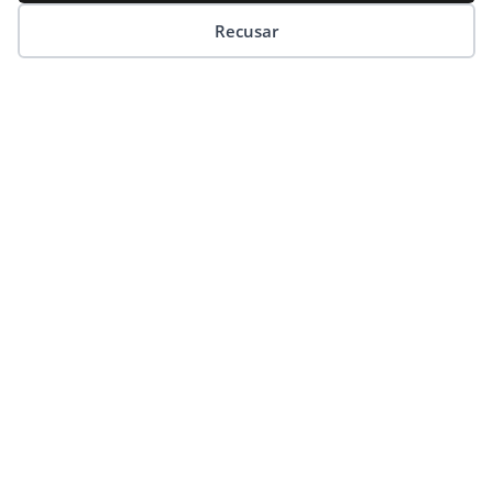
Leia mais »
Preferências de cookies
Recusar
Greenvalley confirma retorno de Boris
Brejcha para show em junho em Santa
Catarina