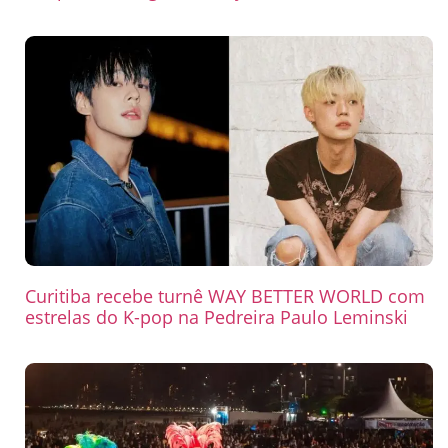
Curitiba recebe turnê WAY BETTER WORLD com
estrelas do K-pop na Pedreira Paulo Leminski