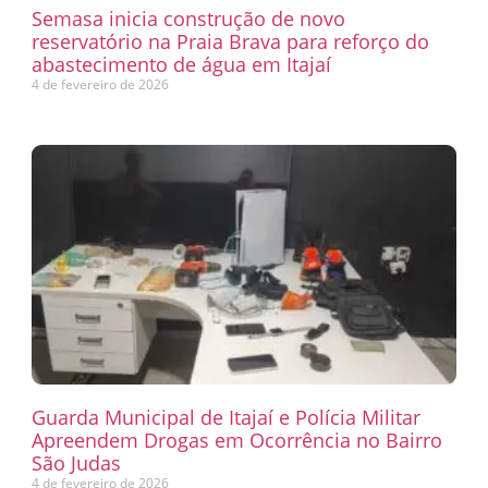
Semasa inicia construção de novo
reservatório na Praia Brava para reforço do
abastecimento de água em Itajaí
4 de fevereiro de 2026
Guarda Municipal de Itajaí e Polícia Militar
Apreendem Drogas em Ocorrência no Bairro
São Judas
4 de fevereiro de 2026