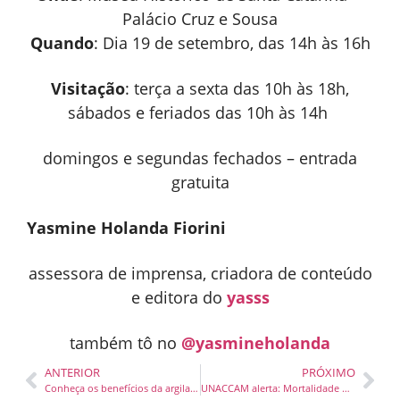
Palácio Cruz e Sousa
Quando
: Dia 19 de setembro, das 14h às 16h
Visitação
: terça a sexta das 10h às 18h,
sábados e feriados das 10h às 14h
domingos e segundas fechados – entrada
gratuita
Yasmine Holanda Fiorini
assessora de imprensa, criadora de conteúdo
e editora do
yasss
também tô no
@yasmineholanda
ANTERIOR
PRÓXIMO
Conheça os benefícios da argila expandida na agricultura e construção civil
UNACCAM alerta: Mortalidade por câncer de mama pode diminuir em até 50% com uso correto de políticas públicas