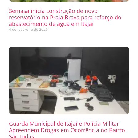
Semasa inicia construção de novo
reservatório na Praia Brava para reforço do
abastecimento de água em Itajaí
4 de fevereiro de 2026
Guarda Municipal de Itajaí e Polícia Militar
Apreendem Drogas em Ocorrência no Bairro
São Judas