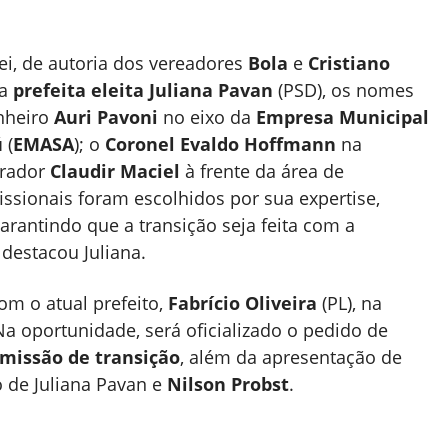
ei, de autoria dos vereadores
Bola
e
Cristiano
la
prefeita eleita
Juliana Pavan
(PSD), os nomes
nheiro
Auri Pavoni
no eixo da
Empresa Municipal
ú
(
EMASA
); o
Coronel Evaldo Hoffmann
na
trador
Claudir Maciel
à frente da área de
fissionais foram escolhidos por sua expertise,
arantindo que a transição seja feita com a
 destacou Juliana.
com o atual prefeito,
Fabrício Oliveira
(PL), na
Na oportunidade, será oficializado o pedido de
missão de transição
, além da apresentação de
o de Juliana Pavan e
Nilson Probst
.