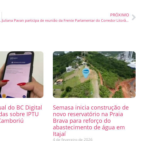
PRÓXIMO
rículas com novo modelo de negócio em shopping do RJ
Juliana Pavan participa de reunião da Frente Parlamentar do Corredor Litorâneo Norte
ual do BC Digital
Semasa inicia construção de
das sobre IPTU
novo reservatório na Praia
Camboriú
Brava para reforço do
abastecimento de água em
6
Itajaí
4 de fevereiro de 2026