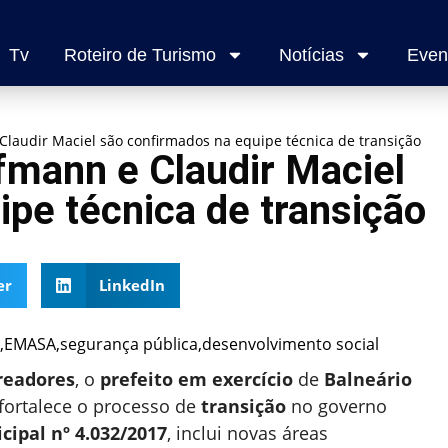
Tv
Roteiro de Turismo
Notícias
Even
Claudir Maciel são confirmados na equipe técnica de transição
fmann e Claudir Maciel
pe técnica de transição
er
LinkedIn
readores
, o
prefeito em exercício
de
Balneário
fortalece o processo de
transição
no governo
cipal nº 4.032/2017
, inclui novas áreas