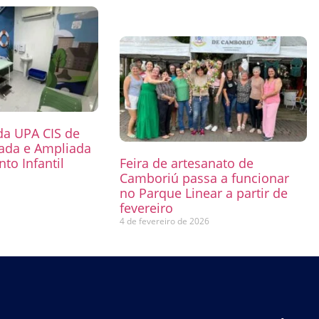
 da UPA CIS de
mada e Ampliada
to Infantil
Feira de artesanato de
Camboriú passa a funcionar
6
no Parque Linear a partir de
fevereiro
4 de fevereiro de 2026