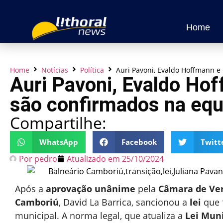
Home
Home
Notícias
Política
Auri Pavoni, Evaldo Hoffmann e 
Auri Pavoni, Evaldo Hof
são confirmados na equi
Compartilhe:
WhatsApp
Facebook
Twitt
Por
pedro
Atualizado em
25/10/2024
Após a
aprovação unânime
pela
Câmara de Ve
Camboriú
, David La Barrica, sancionou a
lei
que 
municipal. A norma legal, que atualiza a
Lei Muni