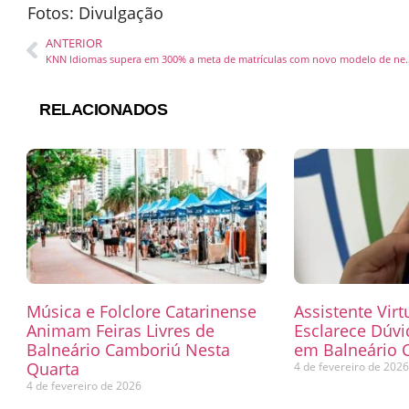
Fotos: Divulgação
ANTERIOR
KNN Idiomas supera em 300% a meta de mat
RELACIONADOS
Música e Folclore Catarinense
Assistente Virt
Animam Feiras Livres de
Esclarece Dúvi
Balneário Camboriú Nesta
em Balneário 
Quarta
4 de fevereiro de 202
4 de fevereiro de 2026