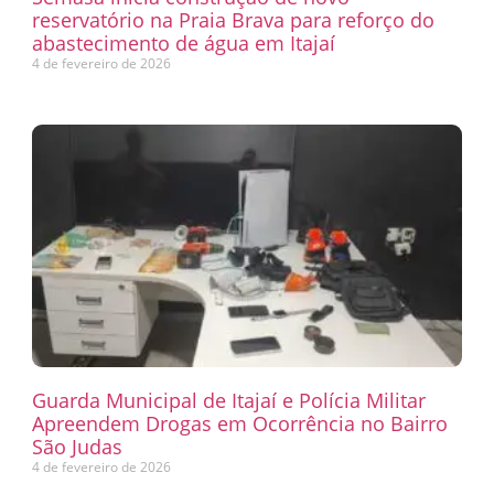
reservatório na Praia Brava para reforço do
abastecimento de água em Itajaí
4 de fevereiro de 2026
Guarda Municipal de Itajaí e Polícia Militar
Apreendem Drogas em Ocorrência no Bairro
São Judas
4 de fevereiro de 2026