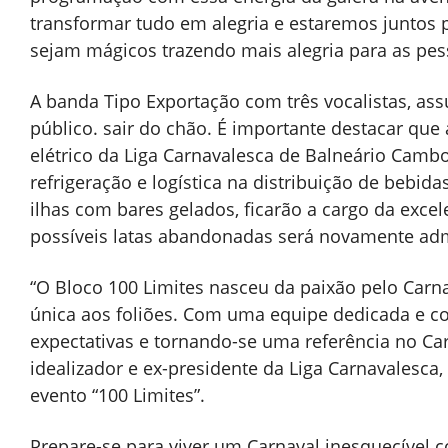
transformar tudo em alegria e estaremos juntos 
sejam mágicos trazendo mais alegria para as pes
A banda Tipo Exportação com três vocalistas, as
público. sair do chão. É importante destacar que 
elétrico da Liga Carnavalesca de Balneário Camb
refrigeração e logística na distribuição de bebi
ilhas com bares gelados, ficarão a cargo da excel
possíveis latas abandonadas será novamente adm
“O Bloco 100 Limites nasceu da paixão pelo Carn
única aos foliões. Com uma equipe dedicada e c
expectativas e tornando-se uma referência no C
idealizador e ex-presidente da Liga Carnavalesc
evento “100 Limites”.
Prepare-se para viver um Carnaval inesquecível co