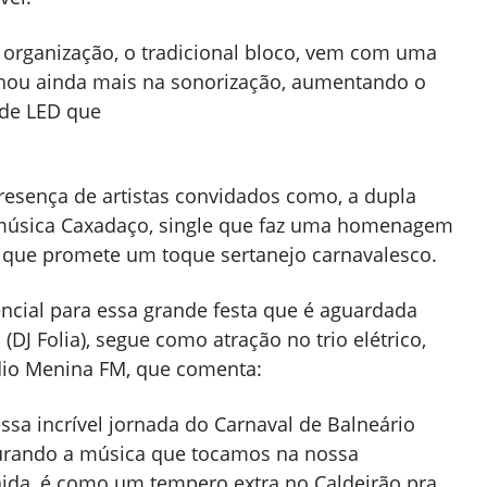
e organização, o tradicional bloco, vem com uma
ichou ainda mais na sonorização, aumentando o
 de LED que
resença de artistas convidados como, a dupla
da música Caxadaço, single que faz uma homenagem
a que promete um toque sertanejo carnavalesco.
rencial para essa grande festa que é aguardada
(DJ Folia), segue como atração no trio elétrico,
dio Menina FM, que comenta:
ssa incrível jornada do Carnaval de Balneário
sturando a música que tocamos na nossa
ida, é como um tempero extra no Caldeirão pra