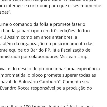
pra interagir e contribuir para que esses momentos
soas”.
sume o comando da folia e promete fazer o
a banda já participou em três edições do trio
oriú Assim como em anos anteriores, a
das, além da organização no posicionamento das
ente equipe do Bar do PP. Já a fiscalização de
inistrada por colaboradores Msclean Limp.
aval e do desejo de proporcionar uma experiência
omprometida, o bloco promete superar todas as
arnaval de Balneário Camboriú”. Comenta seu
a, Evandro Rocca responsável pela produção do
m o Bloco 100 Limites. Junte-se à festa e faça