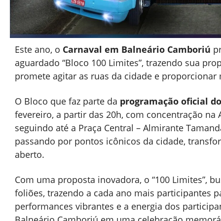
Este ano, o
Carnaval em Balneário Camboriú
pr
aguardado “Bloco 100 Limites”, trazendo sua pro
promete agitar as ruas da cidade e proporcionar
O Bloco que faz parte da
programação oficial do
fevereiro, a partir das 20h, com concentração na A
seguindo até a Praça Central – Almirante Tamanda
passando por pontos icônicos da cidade, transf
aberto.
Com uma proposta inovadora, o “100 Limites”, bu
foliões, trazendo a cada ano mais participantes p
performances vibrantes e a energia dos particip
Balneário Camboriú em uma celebração memorá