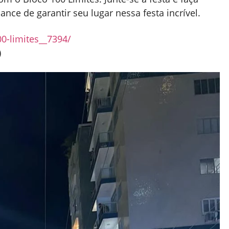
nce de garantir seu lugar nessa festa incrível.
0-limites__7394/
)