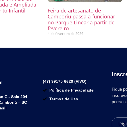
mada e Ampliada
to Infantil
Feira de artesanato de
Camboriú passa a funcionar
6
no Parque Linear a partir de
fevereiro
4 de fevereiro de 2026
Inscr
s
(47) 99175-6620 (VIVO)
Fique po
Política de Privacidade
inscrev
co C - Sala 204
Termos de Uso
perca n
 Camboriú – SC
asil