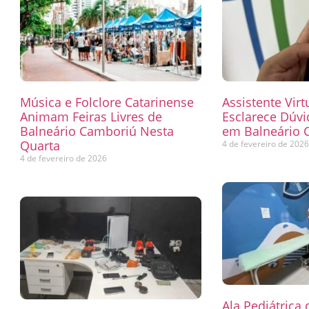
Música e Folclore Catarinense
Assistente Virt
Animam Feiras Livres de
Esclarece Dúvi
Balneário Camboriú Nesta
em Balneário 
Quarta
4 de fevereiro de 202
4 de fevereiro de 2026
Ala Pediátrica