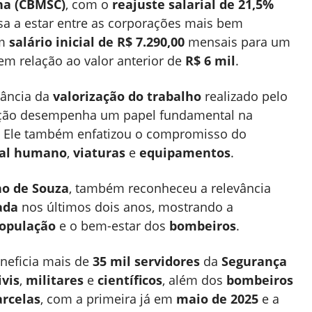
na (CBMSC)
, com o
reajuste salarial de 21,5%
ssa a estar entre as corporações mais bem
um
salário inicial de R$ 7.290,00
mensais para um
 em relação ao valor anterior de
R$ 6 mil
.
tância da
valorização do trabalho
realizado pelo
ração desempenha um papel fundamental na
. Ele também enfatizou o compromisso do
tal humano
,
viaturas
e
equipamentos
.
no de Souza
, também reconheceu a relevância
ada
nos últimos dois anos, mostrando a
população
e o bem-estar dos
bombeiros
.
neficia mais de
35 mil servidores
da
Segurança
ivis
,
militares
e
científicos
, além dos
bombeiros
arcelas
, com a primeira já em
maio de 2025
e a