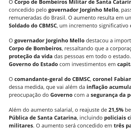
O
Corpo de Bombeiros Militar de Santa Catari
concedido pelo
governador Jorginho Mello
, pa
remuneradas do Brasil. O aumento resulta em 
Soldado do CBMSC
, um incremento significativo
O
governador Jorginho Mello
destacou a impor
Corpo de Bombeiros
, ressaltando que a corpo
proteção da vida
das pessoas em todo o estado
Governo do Estado
com investimentos em
capi
O
comandante-geral do CBMSC
,
coronel Fabia
dessa medida, que vai além da
inflação acumul
preocupação do
Governo
com a
segurança da 
Além do aumento salarial, o reajuste de
21,5%
be
Pública de Santa Catarina
, incluindo
policiais c
militares
. O aumento será concedido em
três p