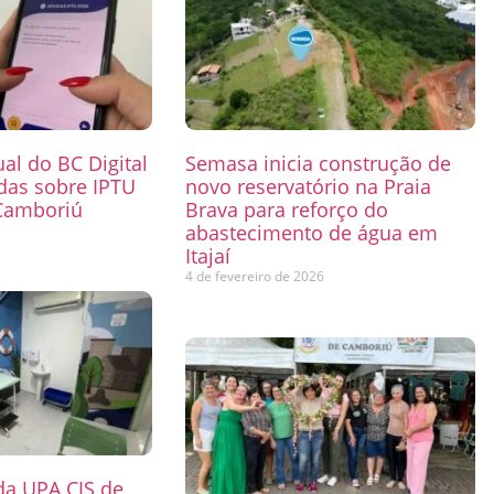
ual do BC Digital
Semasa inicia construção de
das sobre IPTU
novo reservatório na Praia
Camboriú
Brava para reforço do
abastecimento de água em
6
Itajaí
4 de fevereiro de 2026
 da UPA CIS de