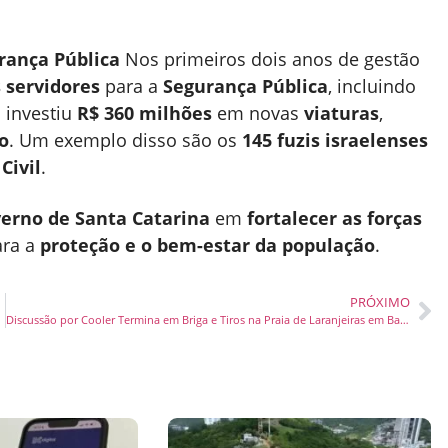
rança Pública
Nos primeiros dois anos de gestão
 servidores
para a
Segurança Pública
, incluindo
 investiu
R$ 360 milhões
em novas
viaturas
,
o
. Um exemplo disso são os
145 fuzis israelenses
 Civil
.
erno de Santa Catarina
em
fortalecer as forças
ara a
proteção e o bem-estar da população
.
PRÓXIMO
Discussão por Cooler Termina em Briga e Tiros na Praia de Laranjeiras em Balneário Camboriú