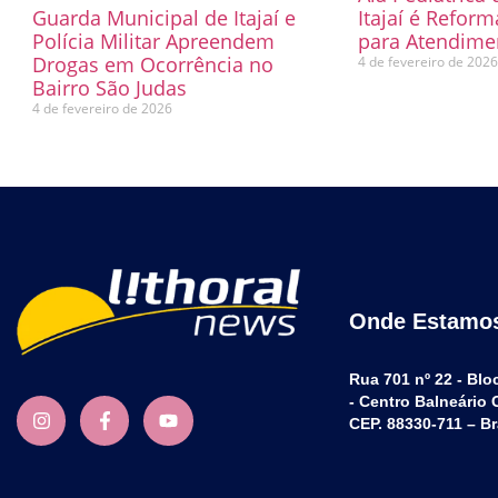
Guarda Municipal de Itajaí e
Itajaí é Refor
Polícia Militar Apreendem
para Atendimen
Drogas em Ocorrência no
4 de fevereiro de 202
Bairro São Judas
4 de fevereiro de 2026
Onde Estamo
Rua 701 nº 22 - Blo
- Centro Balneário
CEP. 88330-711 – Br