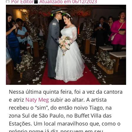
Por
Editor
Atualizado em
06/12/2023
Nessa última quinta feira, foi a vez da cantora
e atriz
Naty Meg
subir ao altar. A artista
recebeu o “sim”, do então noivo Tiago, na
zona Sul de São Paulo, no Buffet Villa das
Estações. Um local maravilhoso que, como o
próprio nome já diz, possuem em seu