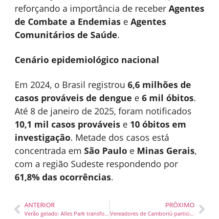
reforçando a importância de receber
Agentes
de Combate a Endemias
e
Agentes
Comunitários de Saúde
.
Cenário epidemiológico nacional
Em 2024, o Brasil registrou
6,6 milhões de
casos prováveis de dengue
e
6 mil óbitos
.
Até 8 de janeiro de 2025, foram notificados
10,1 mil casos prováveis
e
10 óbitos em
investigação
. Metade dos casos está
concentrada em
São Paulo
e
Minas Gerais
,
com a região Sudeste respondendo por
61,8% das ocorrências
.
ANTERIOR
PRÓXIMO
Verão gelado: Alles Park transforma calor em diversão e aventura
Vereadores de Camboriú participam de assinatura do Termo de Compromisso para pavimentação do Morro do Encano