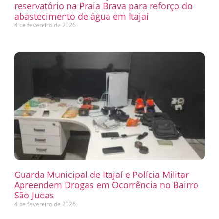
reservatório na Praia Brava para reforço do
abastecimento de água em Itajaí
4 de fevereiro de 2026
Guarda Municipal de Itajaí e Polícia Militar
Apreendem Drogas em Ocorrência no Bairro
São Judas
4 de fevereiro de 2026