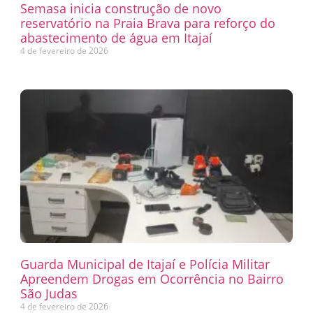
Semasa inicia construção de novo
reservatório na Praia Brava para reforço do
abastecimento de água em Itajaí
4 de fevereiro de 2026
Guarda Municipal de Itajaí e Polícia Militar
Apreendem Drogas em Ocorrência no Bairro
São Judas
4 de fevereiro de 2026