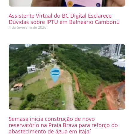
Assistente Virtual do BC Digital Esclarece
Dúvidas sobre IPTU em Balneário Camboriú
4 de fevereiro de 2026
Semasa inicia construção de novo
reservatório na Praia Brava para reforço do
abastecimento de água em Itajaí