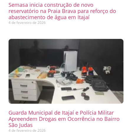
Semasa inicia construção de novo
reservatório na Praia Brava para reforço do
abastecimento de água em Itajaí
4 de fevereiro de 2026
Guarda Municipal de Itajaí e Polícia Militar
Apreendem Drogas em Ocorrência no Bairro
São Judas
4 de fevereiro de 2026