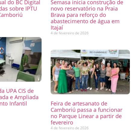
ual do BC Digital
Semasa inicia construção de
das sobre IPTU
novo reservatório na Praia
Camboriú
Brava para reforço do
abastecimento de água em
6
Itajaí
4 de fevereiro de 2026
 da UPA CIS de
mada e Ampliada
to Infantil
Feira de artesanato de
Camboriú passa a funcionar
6
no Parque Linear a partir de
fevereiro
4 de fevereiro de 2026