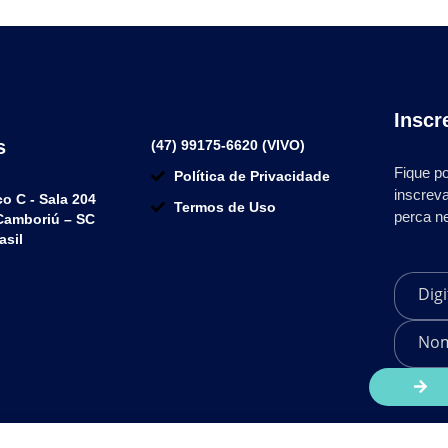
Inscr
s
(47) 99175-6620 (VIVO)
Fique po
Política de Privacidade
inscrev
co C - Sala 204
Termos de Uso
perca n
 Camboriú – SC
asil