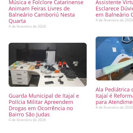
Música e Folclore Catarinense
Assistente Virt
Animam Feiras Livres de
Esclarece Dúvi
Balneário Camboriú Nesta
em Balneário 
Quarta
4 de fevereiro de 202
4 de fevereiro de 2026
Ala Pediátrica
Guarda Municipal de Itajaí e
Itajaí é Refor
Polícia Militar Apreendem
para Atendimen
Drogas em Ocorrência no
4 de fevereiro de 202
Bairro São Judas
4 de fevereiro de 2026