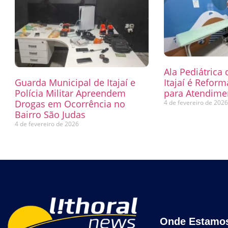
Ala Pediátrica
Guarda Municipal de Itajaí e
Itajaí é Refor
Polícia Militar Apreendem
para Atendimen
Drogas em Ocorrência no
4 de fevereiro de 202
Bairro São Judas
4 de fevereiro de 2026
Onde Estamo