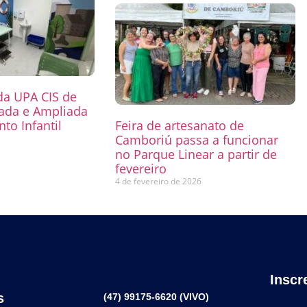
 da UPA CIS de
mada e Ampliada
to Infantil
Feira de artesanato de
Camboriú passa a funcionar
6
no Parque Linear a partir de
fevereiro
4 de fevereiro de 2026
Inscr
s
(47) 99175-6620 (VIVO)