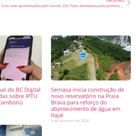
PRÓXIMO
Com raras apresentações pelo mundo, Eric Prydz desembarca pela primeira vez no Greenvalley
ual do BC Digital
Semasa inicia construção de
das sobre IPTU
novo reservatório na Praia
Camboriú
Brava para reforço do
abastecimento de água em
6
Itajaí
4 de fevereiro de 2026