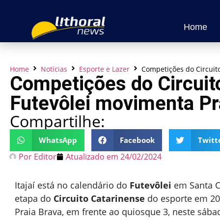
Home
Home
Notícias
Esporte e Lazer
Competições do Circuit
Competições do Circuit
Futevôlei movimenta Pr
Compartilhe:
WhatsApp
Facebook
Twitt
Por
Editor
Atualizado em
24/02/2024
Itajaí está no calendário do
Futevôlei
em Santa Ca
etapa do
Circuito Catarinense
do esporte em 202
Praia Brava, em frente ao quiosque 3, neste sábad