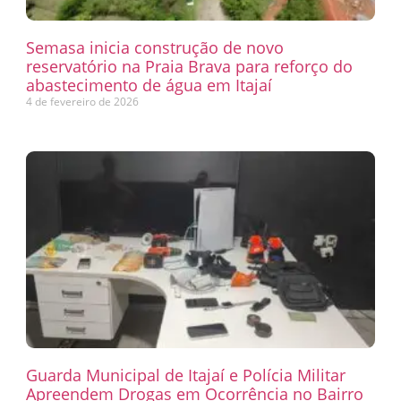
Semasa inicia construção de novo
reservatório na Praia Brava para reforço do
abastecimento de água em Itajaí
4 de fevereiro de 2026
Guarda Municipal de Itajaí e Polícia Militar
Apreendem Drogas em Ocorrência no Bairro