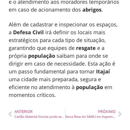
e o atendimento aos moradores temporários
em caso de acionamento dos
abrigos
.
Além de cadastrar e inspecionar os espaços,
a
Defesa Civil
irá definir os locais mais
estratégicos para cada tipo de situação,
garantindo que equipes de
resgate
e a
própria
população
saibam para onde se
dirigir em caso de necessidade. Esta ação é
um passo fundamental para tornar
Itajaí
uma cidade mais preparada, segura e
eficiente no atendimento à
população
em
momentos críticos.
ANTERIOR
PRÓXIMO
Cartão Material Escolar pode ser retirado nas unidades escolares a partir de sexta-feira
Nova Base do SAMU em Itapema Reduz Tempo de Resposta e Reforça Atendimento de Urgência