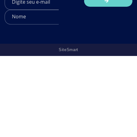
SiteSmart