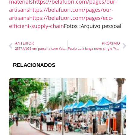
materials
https://belafuori.com/pages/our-
artisans
https://belafuori.com/pages/our-
artisans
https://belafuori.com/pages/eco-
efficient-supply-chain
Fotos :Arquivo pessoal
ANTERIOR
PRÓXIMO
2STRANGE em parceria com Yas (Altamira) e Denov, lançam “Dinheiro” uma poesia acústica urbana.
Paulo Luiz lança novo single “Vai Passar”
RELACIONADOS