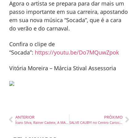
Agora o artista se prepara para dar mais um
passo importante em sua carreira, apostando
em sua nova música “Socada”, que é a cara
do verão e do carnaval.
Confira o clipe de
“Socada”:
https://youtu.be/Do7MQuwZpok
Vitória Moreira – Márcia Stival Assessoria
ANTERIOR
PRÓXIMO
Ícaro Silva, Rainer Cadete, A MAIA e Renegado desfilam pela Meninos Rei na SPFW
SALVE CAUBY! no Centro Carioca da Musica Artur da Távola na Tijuca