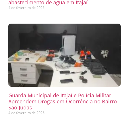
abastecimento de água em Itajaí
4 de fevereiro de 2026
Guarda Municipal de Itajaí e Polícia Militar
Apreendem Drogas em Ocorrência no Bairro
São Judas
4 de fevereiro de 2026