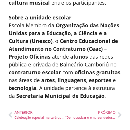
cultura musical
entre os participantes.
Sobre a unidade escolar
Escola Membro da
Organização das Nações
Unidas para a Educação, a Ciência e a
Cultura (Unesco)
, o
Centro Educacional de
Atendimento no Contraturno (Ceac)
–
Projeto Oficinas
atende
alunos
das redes
pública e privada de Balneário Camboriú no
contraturno escolar
com
oficinas gratuitas
nas áreas de
artes
,
linguagens
,
esportes
e
tecnologia
. A unidade pertence à estrutura
da
Secretaria Municipal de Educação
.
ANTERIOR
PRÓXIMO
Celebração especial marcará os 175 anos da Paróquia Divino Espírito Santo
“Democratizar o empreendedorismo vai revolucionar o país”, diz especialista