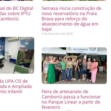
ual do BC Digital
Semasa inicia construção de
das sobre IPTU
novo reservatório na Praia
Camboriú
Brava para reforço do
abastecimento de água em
6
Itajaí
4 de fevereiro de 2026
 da UPA CIS de
mada e Ampliada
to Infantil
Feira de artesanato de
Camboriú passa a funcionar
6
no Parque Linear a partir de
fevereiro