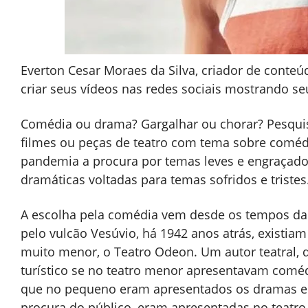
Everton Cesar Moraes da Silva, criador de conteú
criar seus vídeos nas redes sociais mostrando seu
Comédia ou drama? Gargalhar ou chorar? Pesqui
filmes ou peças de teatro com tema sobre comédi
pandemia a procura por temas leves e engraçad
dramáticas voltadas para temas sofridos e tristes
A escolha pela comédia vem desde os tempos da 
pelo vulcão Vesúvio, há 1942 anos atrás, existiam
muito menor, o Teatro Odeon. Um autor teatral, q
turístico se no teatro menor apresentavam comé
que no pequeno eram apresentados os dramas e a
procura do público, eram apresentadas no teatro