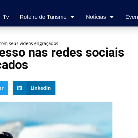
Tv
Roteiro de Turismo
Notícias
Even
 com seus vídeos engraçados
esso nas redes sociais
çados
er
LinkedIn