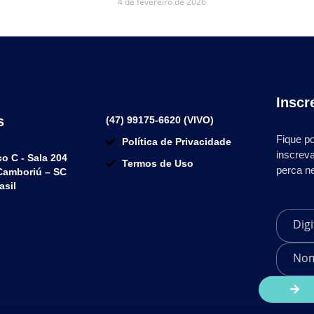
4 de fevereiro de 2026
Inscr
s
(47) 99175-6620 (VIVO)
Fique po
Política de Privacidade
inscrev
co C - Sala 204
Termos de Uso
perca n
 Camboriú – SC
asil