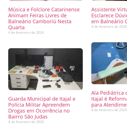
Música e Folclore Catarinense
Assistente Virt
Animam Feiras Livres de
Esclarece Dúvi
Balneário Camboriú Nesta
em Balneário 
Quarta
4 de fevereiro de 202
4 de fevereiro de 2026
Ala Pediátrica
Guarda Municipal de Itajaí e
Itajaí é Refor
Polícia Militar Apreendem
para Atendimen
Drogas em Ocorrência no
4 de fevereiro de 202
Bairro São Judas
4 de fevereiro de 2026