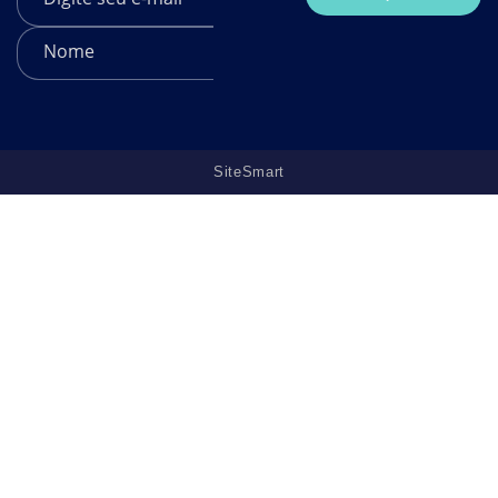
SiteSmart