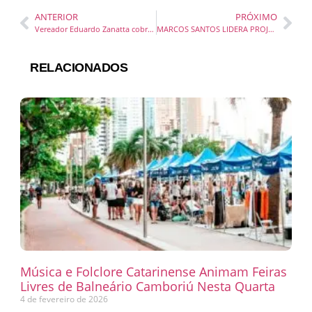
ANTERIOR
PRÓXIMO
Vereador Eduardo Zanatta cobra ações da prefeitura para enfrentar crise climática e pede convocação da Conferência Municipal de Meio Ambiente
MARCOS SANTOS LIDERA PROJETO VISIONÁRIO PARA O CINEMA BRASILEIRO COM O POLO DE CINEMA CACÁ DIEGUES EM MARAGOGI, ALAGOAS
RELACIONADOS
Música e Folclore Catarinense Animam Feiras
Livres de Balneário Camboriú Nesta Quarta
4 de fevereiro de 2026