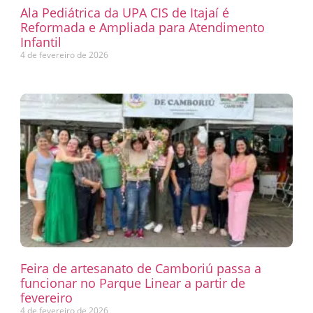
Ala Pediátrica da UPA CIS de Itajaí é
Reformada e Ampliada para Atendimento
Infantil
4 de fevereiro de 2026
Feira de artesanato de Camboriú passa a
funcionar no Parque Linear a partir de
fevereiro
4 de fevereiro de 2026