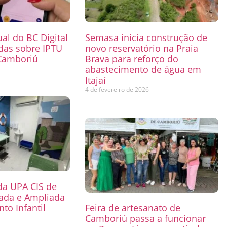
ual do BC Digital
Semasa inicia construção de
das sobre IPTU
novo reservatório na Praia
Camboriú
Brava para reforço do
abastecimento de água em
6
Itajaí
4 de fevereiro de 2026
 da UPA CIS de
mada e Ampliada
to Infantil
Feira de artesanato de
Camboriú passa a funcionar
6