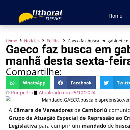
Home
Home
Notícias
Política
Gaeco faz busca em gabinete de
Gaeco faz busca em gab
manhã desta sexta-feir
Compartilhe:
WhatsApp
Facebook
Twitt
Por
pedro
Atualizado em
25/10/2024
A
Câmara de Vereadores
de
Camboriú
comunic
Grupo de Atuação Especial de Repressão ao C
Legislativa
para cumprir um
mandado
de
busca