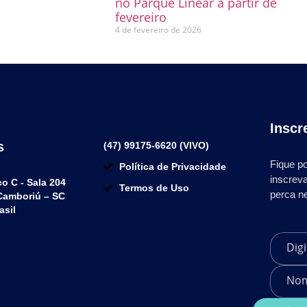
no Parque Linear a partir de
fevereiro
4 de fevereiro de 2026
Inscr
s
(47) 99175-6620 (VIVO)
Fique po
Política de Privacidade
inscrev
co C - Sala 204
Termos de Uso
perca n
 Camboriú – SC
asil