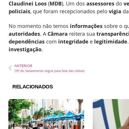
Claudinei Loos
(
MDB
). Um dos
assessores
do
v
policiais
, que foram recepcionados pelo
vigia
d
No momento não temos
informações
sobre o qu
autoridades
. A
Câmara
reitera sua
transparênc
dependências
com
integridade
e
legitimidade
investigação
.
ANTERIOR
CPI do Saneamento segue para fase das oitivas
RELACIONADOS