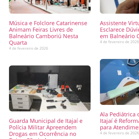
Música e Folclore Catarinense
Assistente Virt
Animam Feiras Livres de
Esclarece Dúvi
Balneário Camboriú Nesta
em Balneário 
Quarta
4 de fevereiro de 202
4 de fevereiro de 2026
Ala Pediátrica
Guarda Municipal de Itajaí e
Itajaí é Refor
Polícia Militar Apreendem
para Atendimen
Drogas em Ocorrência no
4 de fevereiro de 202