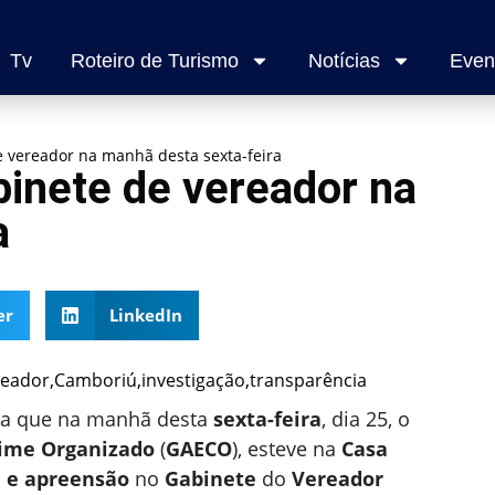
Tv
Roteiro de Turismo
Notícias
Even
 vereador na manhã desta sexta-feira
inete de vereador na
a
er
LinkedIn
a que na manhã desta
sexta-feira
, dia 25, o
rime Organizado
(
GAECO
), esteve na
Casa
 e apreensão
no
Gabinete
do
Vereador