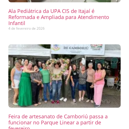
Ala Pediátrica da UPA CIS de Itajaí é
Reformada e Ampliada para Atendimento
Infantil
4 de fevereiro de 2026
Feira de artesanato de Camboriú passa a
funcionar no Parque Linear a partir de
fevereiro