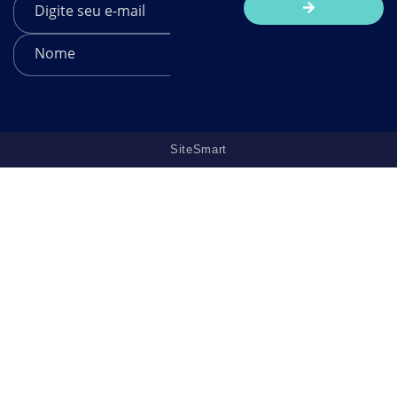
SiteSmart