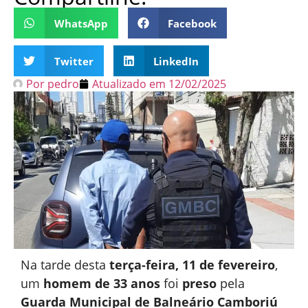
WhatsApp
Facebook
Twitter
LinkedIn
Por
pedro
Atualizado em
12/02/2025
Na tarde desta
terça-feira, 11 de fevereiro
,
um
homem de 33 anos
foi
preso
pela
Guarda Municipal de Balneário Camboriú