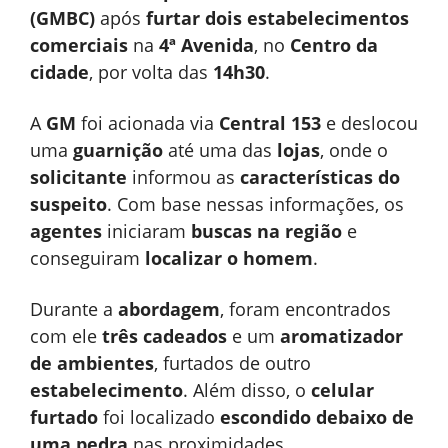
(GMBC)
após
furtar dois estabelecimentos
comerciais
na
4ª Avenida
, no
Centro da
cidade
, por volta das
14h30
.
A
GM
foi acionada via
Central 153
e deslocou
uma
guarnição
até uma das
lojas
, onde o
solicitante
informou as
características do
suspeito
. Com base nessas informações, os
agentes
iniciaram
buscas na região
e
conseguiram
localizar o homem
.
Durante a
abordagem
, foram encontrados
com ele
três cadeados
e um
aromatizador
de ambientes
, furtados de outro
estabelecimento
. Além disso, o
celular
furtado
foi localizado
escondido debaixo de
uma pedra
nas proximidades.