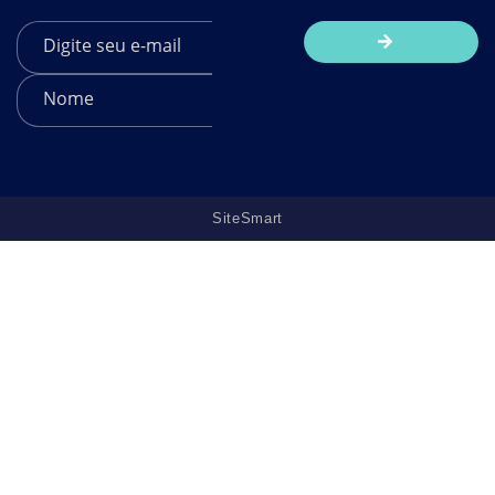
SiteSmart