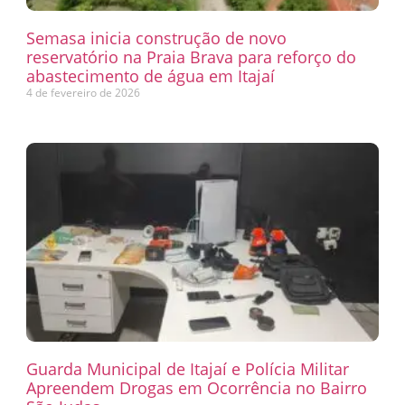
Semasa inicia construção de novo
reservatório na Praia Brava para reforço do
abastecimento de água em Itajaí
4 de fevereiro de 2026
Guarda Municipal de Itajaí e Polícia Militar
Apreendem Drogas em Ocorrência no Bairro