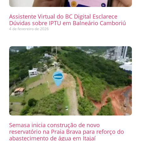
Assistente Virtual do BC Digital Esclarece
Dúvidas sobre IPTU em Balneário Camboriú
4 de fevereiro de 2026
Semasa inicia construção de novo
reservatório na Praia Brava para reforço do
abastecimento de água em Itajaí