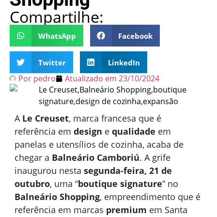
Compartilhe:
WhatsApp
Facebook
Twitter
LinkedIn
Por
pedro
Atualizado em
23/10/2024
A
Le Creuset
, marca francesa que é
referência em
design
e
qualidade
em
panelas e utensílios de cozinha, acaba de
chegar a
Balneário Camboriú
. A grife
inaugurou nesta
segunda-feira, 21 de
outubro
, uma “
boutique signature
” no
Balneário Shopping
, empreendimento que é
referência em marcas
premium
em Santa