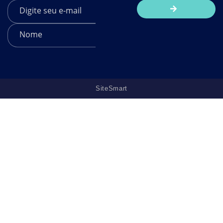
SiteSmart