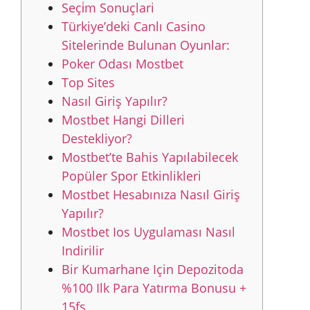
Seçi̇m Sonuçlari
Türkiye’deki Canlı Casino
Sitelerinde Bulunan Oyunlar:
Poker Odası Mostbet
Top Sites
Nasıl Giriş Yapılır?
Mostbet Hangi Dilleri
Destekliyor?
Mostbet’te Bahis Yapılabilecek
Popüler Spor Etkinlikleri
Mostbet Hesabınıza Nasıl Giriş
Yapılır?
Mostbet Ios Uygulaması Nasıl
Indirilir
Bir Kumarhane Için Depozitoda
%100 Ilk Para Yatırma Bonusu +
15fs