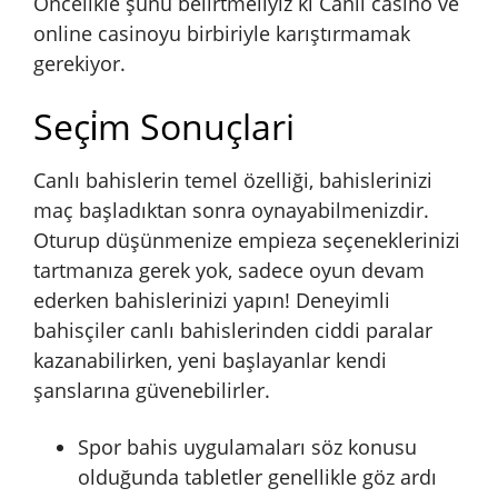
Öncelikle şunu belirtmeliyiz ki Canlı casino ve
online casinoyu birbiriyle karıştırmamak
gerekiyor.
Seçi̇m Sonuçlari
Canlı bahislerin temel özelliği, bahislerinizi
maç başladıktan sonra oynayabilmenizdir.
Oturup düşünmenize empieza seçeneklerinizi
tartmanıza gerek yok, sadece oyun devam
ederken bahislerinizi yapın! Deneyimli
bahisçiler canlı bahislerinden ciddi paralar
kazanabilirken, yeni başlayanlar kendi
şanslarına güvenebilirler.
Spor bahis uygulamaları söz konusu
olduğunda tabletler genellikle göz ardı