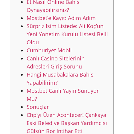
Et Nasıl Online Bahis
Oynayabilirsiniz?
Mostbet’e Kayıt: Adım Adım
Sürpriz Isim Listede: Ali Koç’un
Yeni Yönetim Kurulu Listesi Belli
Oldu
Cumhuriyet Mobil
Canlı Casino Sitelerinin
Adresleri Giriş Sorunu
Hangi Müsabakalara Bahis
Yapabilirim?
Mostbet Canlı Yayın Sunuyor
Mu?
Sonuçlar
Chp’yi Üzen Acontecer! Çankaya
Eski Belediye Başkan Yardımcısı
Gülsün Bor Intihar Etti