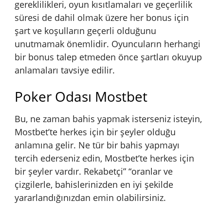
gereklilikleri, oyun kısıtlamaları ve geçerlilik
süresi de dahil olmak üzere her bonus için
şart ve koşulların geçerli olduğunu
unutmamak önemlidir. Oyuncuların herhangi
bir bonus talep etmeden önce şartları okuyup
anlamaları tavsiye edilir.
Poker Odası Mostbet
Bu, ne zaman bahis yapmak isterseniz isteyin,
Mostbet’te herkes için bir şeyler olduğu
anlamına gelir. Ne tür bir bahis yapmayı
tercih ederseniz edin, Mostbet’te herkes için
bir şeyler vardır. Rekabetçi” “oranlar ve
çizgilerle, bahislerinizden en iyi şekilde
yararlandığınızdan emin olabilirsiniz.