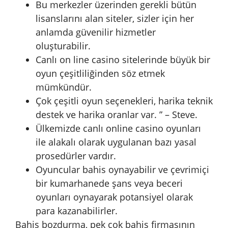
Bu merkezler üzerinden gerekli bütün
lisanslarını alan siteler, sizler için her
anlamda güvenilir hizmetler
oluşturabilir.
Canlı on line casino sitelerinde büyük bir
oyun çeşitliliğinden söz etmek
mümkündür.
Çok çeşitli oyun seçenekleri, harika teknik
destek ve harika oranlar var. ” – Steve.
Ülkemizde canlı online casino oyunları
ile alakalı olarak uygulanan bazı yasal
prosedürler vardır.
Oyuncular bahis oynayabilir ve çevrimiçi
bir kumarhanede şans veya beceri
oyunları oynayarak potansiyel olarak
para kazanabilirler.
Bahis bozdurma, pek çok bahis firmasının