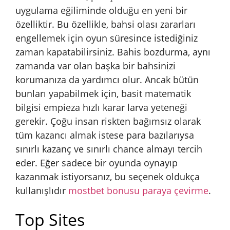
uygulama eğiliminde olduğu en yeni bir
özelliktir. Bu özellikle, bahsi olası zararları
engellemek için oyun süresince istediğiniz
zaman kapatabilirsiniz. Bahis bozdurma, aynı
zamanda var olan başka bir bahsinizi
korumanıza da yardımcı olur. Ancak bütün
bunları yapabilmek için, basit matematik
bilgisi empieza hızlı karar larva yeteneği
gerekir. Çoğu insan riskten bağımsız olarak
tüm kazancı almak istese para bazılarıysa
sınırlı kazanç ve sınırlı chance almayı tercih
eder. Eğer sadece bir oyunda oynayıp
kazanmak istiyorsanız, bu seçenek oldukça
kullanışlıdır
mostbet bonusu paraya çevirme
.
Top Sites