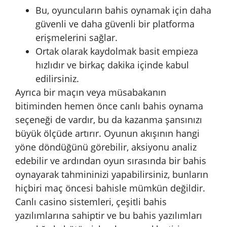
Bu, oyuncuların bahis oynamak için daha
güvenli ve daha güvenli bir platforma
erişmelerini sağlar.
Ortak olarak kaydolmak basit empieza
hızlıdır ve birkaç dakika içinde kabul
edilirsiniz.
Ayrıca bir maçın veya müsabakanın
bitiminden hemen önce canlı bahis oynama
seçeneği de vardır, bu da kazanma şansınızı
büyük ölçüde artırır. Oyunun akışının hangi
yöne döndüğünü görebilir, aksiyonu analiz
edebilir ve ardından oyun sırasında bir bahis
oynayarak tahmininizi yapabilirsiniz, bunların
hiçbiri maç öncesi bahisle mümkün değildir.
Canlı casino sistemleri, çeşitli bahis
yazılımlarına sahiptir ve bu bahis yazılımları