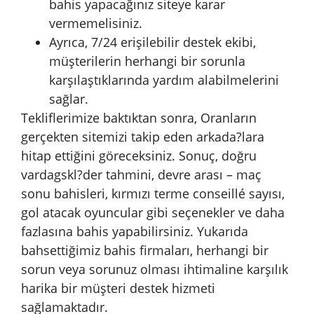
bahis yapacağınız siteye karar
vermemelisiniz.
Ayrıca, 7/24 erişilebilir destek ekibi,
müşterilerin herhangi bir sorunla
karşılaştıklarında yardım alabilmelerini
sağlar.
Tekliflerimize baktıktan sonra, Oranların
gerçekten sitemizi takip eden arkada?lara
hitap ettiğini göreceksiniz. Sonuç, doğru
vardagskl?der tahmini, devre arası – maç
sonu bahisleri, kırmızı terme conseillé sayısı,
gol atacak oyuncular gibi seçenekler ve daha
fazlasına bahis yapabilirsiniz. Yukarıda
bahsettiğimiz bahis firmaları, herhangi bir
sorun veya sorunuz olması ihtimaline karşılık
harika bir müşteri destek hizmeti
sağlamaktadır.