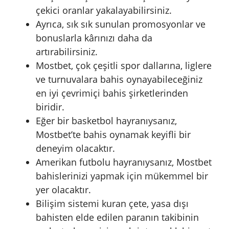
çekici oranlar yakalayabilirsiniz.
Ayrıca, sık sık sunulan promosyonlar ve
bonuslarla kârınızı daha da
artırabilirsiniz.
Mostbet, çok çeşitli spor dallarına, liglere
ve turnuvalara bahis oynayabileceğiniz
en iyi çevrimiçi bahis şirketlerinden
biridir.
Eğer bir basketbol hayranıysanız,
Mostbet’te bahis oynamak keyifli bir
deneyim olacaktır.
Amerikan futbolu hayranıysanız, Mostbet
bahislerinizi yapmak için mükemmel bir
yer olacaktır.
Bilişim sistemi kuran çete, yasa dışı
bahisten elde edilen paranın takibinin