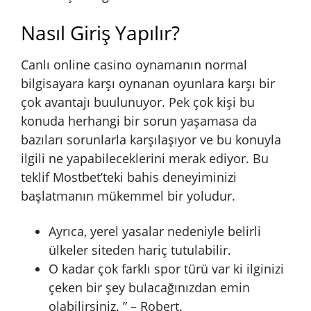
Nasıl Giriş Yapılır?
Canlı online casino oynamanın normal
bilgisayara karşı oynanan oyunlara karşı bir
çok avantajı buulunuyor. Pek çok kişi bu
konuda herhangi bir sorun yaşamasa da
bazıları sorunlarla karşılaşıyor ve bu konuyla
ilgili ne yapabileceklerini merak ediyor. Bu
teklif Mostbet’teki bahis deneyiminizi
başlatmanın mükemmel bir yoludur.
Ayrıca, yerel yasalar nedeniyle belirli
ülkeler siteden hariç tutulabilir.
O kadar çok farklı spor türü var ki ilginizi
çeken bir şey bulacağınızdan emin
olabilirsiniz. ” – Robert.