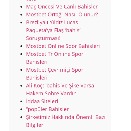
Maç Öncesi Ve Canlı Bahisler
Mostbet Ortağı Nasıl Olunur?
Brezilyalı Yıldız Lucas
Paqueta’ya Flaş ‘bahis’
Soruşturması!
Mostbet Online Spor Bahisleri
Mostbet Tr Online Spor
Bahisleri
Mostbet Çevrimiçi Spor
Bahisleri
Ali Koç: ‘bahis Ve Şike Varsa
Hakem Sobre Vardır’
İddaa Siteleri
“popüler Bahisler
Şirketimiz Hakkında Önemli Bazı
Bilgiler