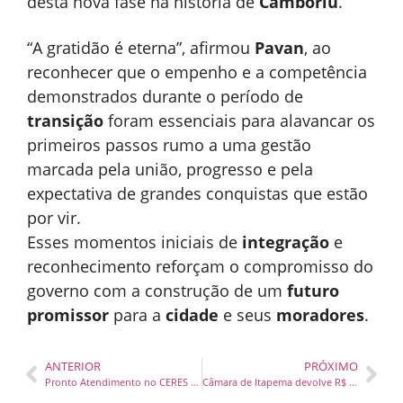
desta nova fase na história de
Camboriú
.
“A gratidão é eterna”, afirmou
Pavan
, ao
reconhecer que o empenho e a competência
demonstrados durante o período de
transição
foram essenciais para alavancar os
primeiros passos rumo a uma gestão
marcada pela união, progresso e pela
expectativa de grandes conquistas que estão
por vir.
Esses momentos iniciais de
integração
e
reconhecimento reforçam o compromisso do
governo com a construção de um
futuro
promissor
para a
cidade
e seus
moradores
.
ANTERIOR
PRÓXIMO
Pronto Atendimento no CERES II começa a funcionar nesta segunda-feira
Câmara de Itapema devolve R$ 3,4 milhões à Prefeitura Municipal