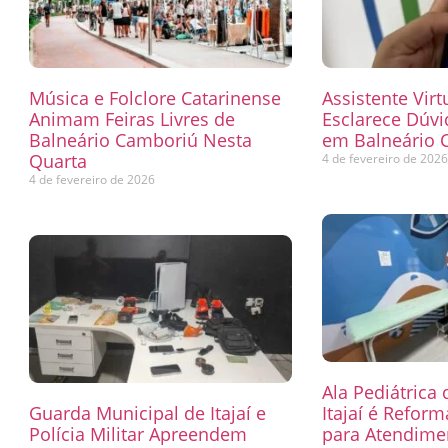
Música e Folclore Catarinense
Assistente Virt
Animam Feiras Livres de
Esclarece Dúvi
Balneário Camboriú Nesta
em Balneário 
Quarta
4 de fevereiro de 202
4 de fevereiro de 2026
Ala Pediátrica
Guarda Municipal de Itajaí e
Itajaí é Refor
Polícia Militar Apreendem
para Atendimen