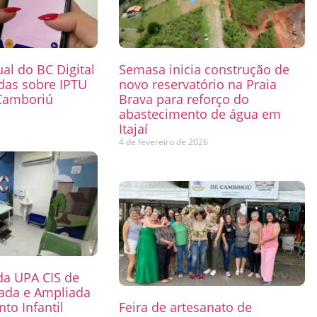
ual do BC Digital
Semasa inicia construção de
das sobre IPTU
novo reservatório na Praia
Camboriú
Brava para reforço do
abastecimento de água em
6
Itajaí
4 de fevereiro de 2026
 da UPA CIS de
mada e Ampliada
to Infantil
Feira de artesanato de