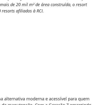
ais de 20 mil m² de área construída, o resort
 resorts afiliados à RCI.
a alternativa moderna e acessível para quem
is de manutenção. Com a Geração Z emergindo