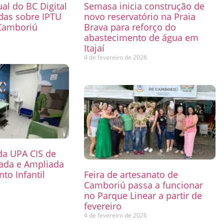
ual do BC Digital
Semasa inicia construção de
das sobre IPTU
novo reservatório na Praia
Camboriú
Brava para reforço do
abastecimento de água em
6
Itajaí
4 de fevereiro de 2026
 da UPA CIS de
mada e Ampliada
to Infantil
Feira de artesanato de
Camboriú passa a funcionar
6
no Parque Linear a partir de
fevereiro
4 de fevereiro de 2026