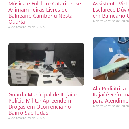
Música e Folclore Catarinense
Assistente Virt
Animam Feiras Livres de
Esclarece Dúvi
Balneário Camboriú Nesta
em Balneário 
Quarta
4 de fevereiro de 202
4 de fevereiro de 2026
Ala Pediátrica
Guarda Municipal de Itajaí e
Itajaí é Refor
Polícia Militar Apreendem
para Atendimen
Drogas em Ocorrência no
4 de fevereiro de 202
Bairro São Judas
4 de fevereiro de 2026