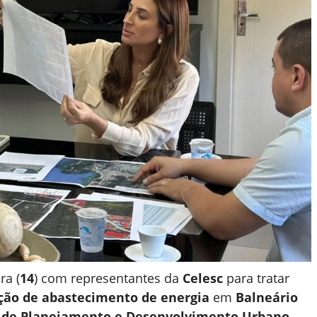
ra (
14
) com representantes da
Celesc
para tratar
ção de abastecimento de energia
em
Balneário
o de Planejamento e Desenvolvimento Urbano
,