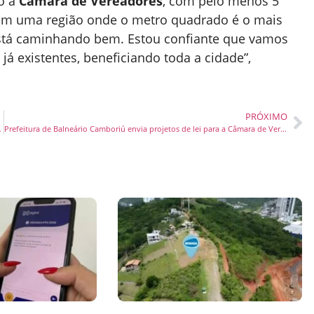
o à
Câmara de Vereadores
, com pelo menos 5
 em uma região onde o metro quadrado é o mais
 está caminhando bem. Estou confiante que vamos
 já existentes, beneficiando toda a cidade”,
PRÓXIMO
irurgias no sábado
Prefeitura de Balneário Camboriú envia projetos de lei para a Câmara de Vereadores