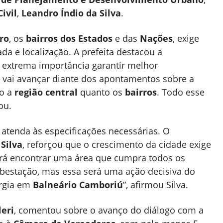
ivil
,
Leandro Índio da Silva
.
ro
, os
bairros dos Estados
e das
Nações
, exige
a e localização. A prefeita destacou a
e extrema importância garantir melhor
a vai avançar diante dos apontamentos sobre a
to a
região central
quanto os
bairros
. Todo esse
ou.
atenda às especificações necessárias. O
Silva
, reforçou que o crescimento da cidade exige
será encontrar uma área que cumpra todos os
ubestação, mas essa será uma ação decisiva do
ergia em
Balneário Camboriú
”, afirmou Silva.
eri
, comentou sobre o avanço do diálogo com a