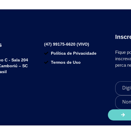
Inscr
s
(47) 99175-6620 (VIVO)
Fique po
Política de Privacidade
inscrev
co C - Sala 204
Termos de Uso
perca n
 Camboriú – SC
asil