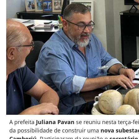
A prefeita
Juliana Pavan
se reuniu nesta terça-fei
da possibilidade de construir uma
nova subesta
Camboriú
. Participaram da reunião o
secretári