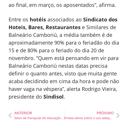
ao final, em março, os aposentados”, afirma.
Entre os
hotéis
associados ao
Sindicato dos
Hoteis, Bares, Restaurantes
e Similares de
Balneário Camboriú, a média também é de
aproximadamente 90% para o feriadão do dia
15 e de 80% para o feriado do dia 20 de
novembro. “Quem está pensando em vir para
Balneário Camboriú nestas datas precisa
definir o quanto antes, visto que muita gente
acaba decidindo em cima da hora e pode não
haver vaga na véspera”, alerta Rodrigo Vieira,
presidente do
Sindisol
.
ANTERIOR
PRÓXIMO
Setor de franquias de educação cresce 9,7% e escolas de idiomas têm alta demanda por aulas presenciais
Emasa alerta sobre o uso adequado da água e evitar desperdicio