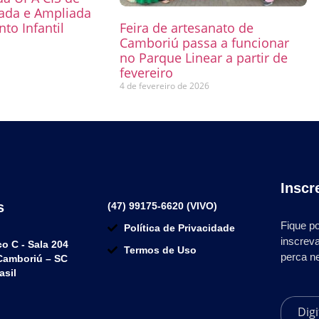
mada e Ampliada
to Infantil
Feira de artesanato de
Camboriú passa a funcionar
6
no Parque Linear a partir de
fevereiro
4 de fevereiro de 2026
Inscr
s
(47) 99175-6620 (VIVO)
Fique po
Política de Privacidade
inscrev
co C - Sala 204
Termos de Uso
perca n
 Camboriú – SC
asil