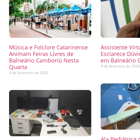
Música e Folclore Catarinense
Assistente Virt
Animam Feiras Livres de
Esclarece Dúvi
Balneário Camboriú Nesta
em Balneário 
Quarta
4 de fevereiro de 202
4 de fevereiro de 2026
Ala Pediátrica