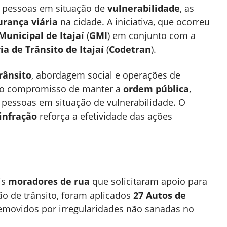
s pessoas em situação de
vulnerabilidade
, as
urança viária
na cidade. A iniciativa, que ocorreu
unicipal de Itajaí
(
GMI
) em conjunto com a
a de Trânsito de Itajaí
(
Codetran
).
trânsito
, abordagem social e operações de
ma o compromisso de manter a
ordem pública
,
s pessoas em situação de vulnerabilidade. O
infração
reforça a efetividade das ações
is
moradores de rua
que solicitaram apoio para
ão de trânsito, foram aplicados
27 Autos de
movidos por irregularidades não sanadas no