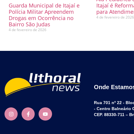
Guarda Municipal de Itajaí e
Itajaí é Refor
Polícia Militar Apreendem
para Atendimen
Drogas em Ocorrência no
4 de fevereiro de 202
Bairro São Judas
4 de fevereiro de 2026
Onde Estamo
Rua 701 nº 22 - Blo
- Centro Balneário
CEP. 88330-711 – Br