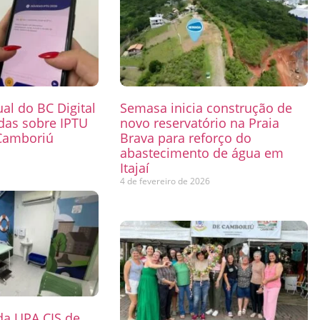
ual do BC Digital
Semasa inicia construção de
das sobre IPTU
novo reservatório na Praia
Camboriú
Brava para reforço do
abastecimento de água em
6
Itajaí
4 de fevereiro de 2026
 da UPA CIS de