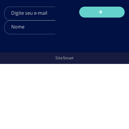
SiteSmart