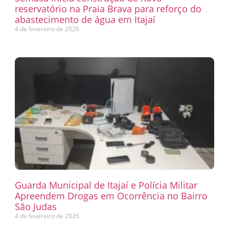
reservatório na Praia Brava para reforço do
abastecimento de água em Itajaí
4 de fevereiro de 2026
Guarda Municipal de Itajaí e Polícia Militar
Apreendem Drogas em Ocorrência no Bairro
São Judas
4 de fevereiro de 2026