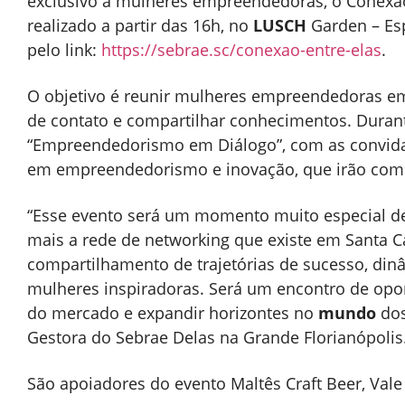
exclusivo a mulheres empreendedoras, o Conexão 
realizado a partir das 16h, no
LUSCH
Garden – Esp
pelo link:
https://sebrae.sc/conexao-
entre-elas
.
O objetivo é reunir mulheres empreendedoras em
de contato e compartilhar conhecimentos. Duran
“Empreendedorismo em Diálogo”, com as convidad
em empreendedorismo e inovação, que irão compar
“Esse evento será um momento muito especial de
mais a rede de networking que existe em Santa 
compartilhamento de trajetórias de sucesso, di
mulheres inspiradoras. Será um encontro de opo
do mercado e expandir horizontes no
mundo
dos
Gestora do Sebrae Delas na Grande Florianópolis
São apoiadores do evento Maltês Craft Beer, Vale