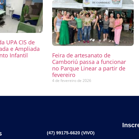
 da UPA CIS de
mada e Ampliada
to Infantil
Feira de artesanato de
Camboriú passa a funcionar
6
no Parque Linear a partir de
fevereiro
4 de fevereiro de 2026
Inscr
s
(47) 99175-6620 (VIVO)