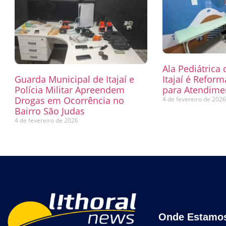
Ala Pediátrica
Guarda Municipal de Itajaí e
Itajaí é Refor
Polícia Militar Apreendem
para Atendimen
Drogas em Ocorrência no
4 de fevereiro de 202
Bairro São Judas
4 de fevereiro de 2026
Onde Estamo