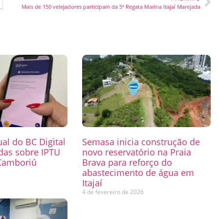
a conquistam selo Obra Mais Segura em Itajaí
Mais de 150 velejadores participam da 5ª Regata Marina Itajaí Marejada
ual do BC Digital
Semasa inicia construção de
das sobre IPTU
novo reservatório na Praia
Camboriú
Brava para reforço do
abastecimento de água em
6
Itajaí
4 de fevereiro de 2026