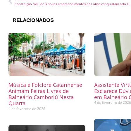
Construção civil: dois novos empreendimentos da Lotis
RELACIONADOS
Música e Folclore Catarinense
Assistente Virt
Animam Feiras Livres de
Esclarece Dúvi
Balneário Camboriú Nesta
em Balneário 
Quarta
4 de fevereiro de 202
4 de fevereiro de 2026