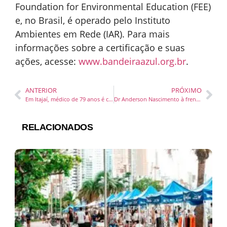
Foundation for Environmental Education (FEE)
e, no Brasil, é operado pelo Instituto
Ambientes em Rede (IAR). Para mais
informações sobre a certificação e suas
ações, acesse:
www.bandeiraazul.org.
br
.
ANTERIOR
PRÓXIMO
Em Itajaí, médico de 79 anos é condenado a quase 11 anos de prisão por tentativa de homicídio e falsa identidade após denúncia do MPSC
Dr Anderson Nascimento à frente da Rede Total Care AMIL
RELACIONADOS