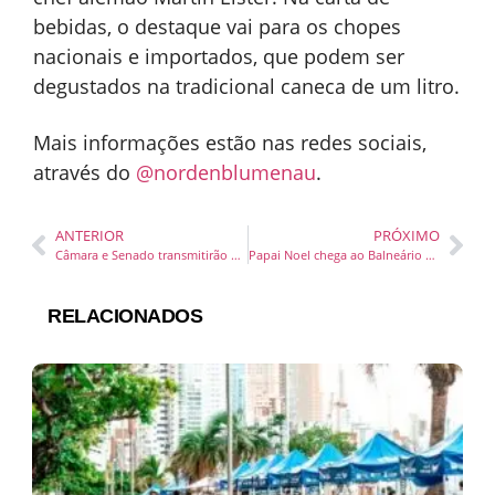
bebidas, o destaque vai para os chopes
nacionais e importados, que podem ser
degustados na tradicional caneca de um litro.
Mais informações estão nas redes sociais,
através do
@nordenblumenau
.
ANTERIOR
PRÓXIMO
Câmara e Senado transmitirão Cúpula do P20 em português, inglês e espanhol
Papai Noel chega ao Balneário Shopping em um espetáculo aberto ao público no dia 6 de novembro
RELACIONADOS