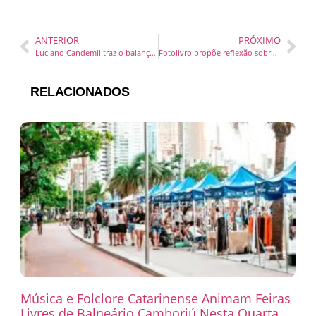
ANTERIOR
PRÓXIMO
Luciano Candemil traz o balanço da percussão afro-diaspórica no lançamento do EP Velas e Incensos
Fotolivro propõe reflexão sobre a relação das cidades do Baixo Vale do Itajaí com seus rios
RELACIONADOS
Música e Folclore Catarinense Animam Feiras
Livres de Balneário Camboriú Nesta Quarta