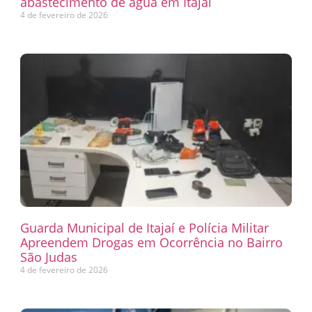
abastecimento de água em Itajaí
4 de fevereiro de 2026
Guarda Municipal de Itajaí e Polícia Militar
Apreendem Drogas em Ocorrência no Bairro
São Judas
4 de fevereiro de 2026