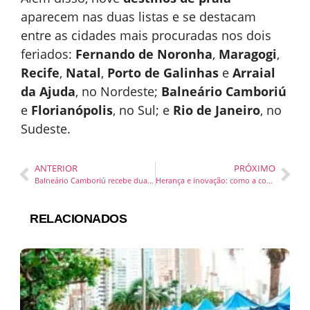
aparecem nas duas listas e se destacam
entre as cidades mais procuradas nos dois
feriados:
Fernando de Noronha
,
Maragogi
,
Recife
,
Natal
,
Porto de Galinhas
e
Arraial
da Ajuda
, no Nordeste;
Balneário Camboriú
e
Florianópolis
, no Sul; e
Rio de Janeiro
, no
Sudeste.
ANTERIOR
PRÓXIMO
Balneário Camboriú recebe duas press trips internacionais nos próximos dias
Herança e inovação: como a construção civil conecta o passado familiar ao desenvolvimento urbano em Itajaí
RELACIONADOS