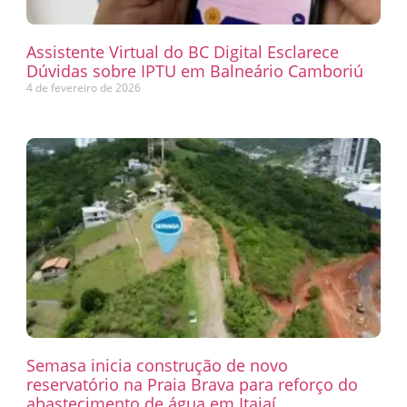
Assistente Virtual do BC Digital Esclarece
Dúvidas sobre IPTU em Balneário Camboriú
4 de fevereiro de 2026
Semasa inicia construção de novo
reservatório na Praia Brava para reforço do
abastecimento de água em Itajaí