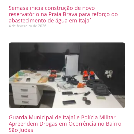
Semasa inicia construção de novo
reservatório na Praia Brava para reforço do
abastecimento de água em Itajaí
4 de fevereiro de 2026
Guarda Municipal de Itajaí e Polícia Militar
Apreendem Drogas em Ocorrência no Bairro
São Judas