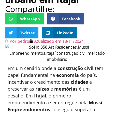
Compartilhe:
WhatsApp
Facebook
Twitter
LinkedIn
Por
pedro
Atualizado em
18/11/2024
Em um cenário onde a
construção civil
tem
papel fundamental na
economia
do país,
incentivar o crescimento das
cidades
e
preservar as
raízes
e
memórias
é um
desafio. Em
Itajaí
, o primeiro
empreendimento a ser entregue pela
Mussi
Empreendimentos
conseguiu superar a