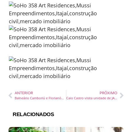
ANTERIOR
PRÓXIMO
Balneário Camboriú e Florianópolis estão em lista de destinos favoritos para Natal e Ano novo, revela pesquisa da Booking.com
Caio Castro visita unidade de JAH em Rio do Sul (SC) neste 20 de novembro e destaca potencial de crescimento da rede na região Sul
RELACIONADOS