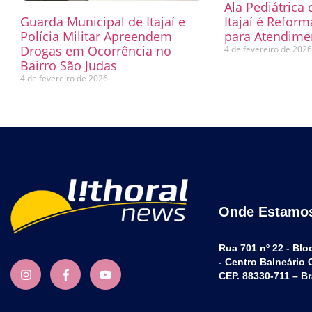
Ala Pediátrica
Guarda Municipal de Itajaí e
Itajaí é Refor
Polícia Militar Apreendem
para Atendimen
Drogas em Ocorrência no
4 de fevereiro de 202
Bairro São Judas
4 de fevereiro de 2026
Onde Estamo
Rua 701 nº 22 - Blo
- Centro Balneário
CEP. 88330-711 – Br