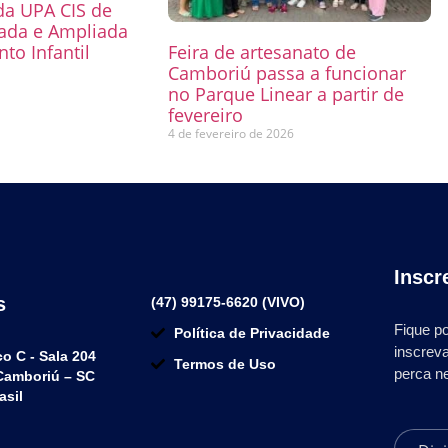
 da UPA CIS de
mada e Ampliada
to Infantil
Feira de artesanato de
Camboriú passa a funcionar
6
no Parque Linear a partir de
fevereiro
4 de fevereiro de 2026
Inscr
s
(47) 99175-6620 (VIVO)
Fique po
Política de Privacidade
inscrev
co C - Sala 204
Termos de Uso
perca n
 Camboriú – SC
asil