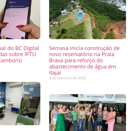
ual do BC Digital
Semasa inicia construção de
das sobre IPTU
novo reservatório na Praia
Camboriú
Brava para reforço do
abastecimento de água em
6
Itajaí
4 de fevereiro de 2026