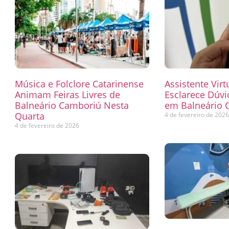
Música e Folclore Catarinense
Assistente Virt
Animam Feiras Livres de
Esclarece Dúvi
Balneário Camboriú Nesta
em Balneário 
Quarta
4 de fevereiro de 202
4 de fevereiro de 2026